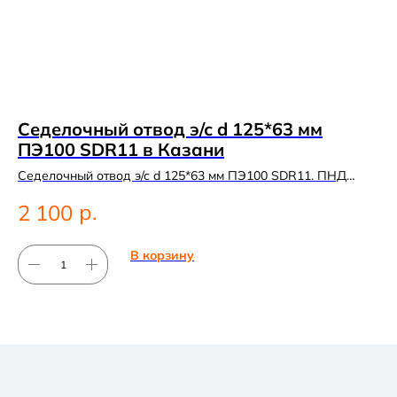
Седелочный отвод э/с d 125*63 мм
Э
ПЭ100 SDR11 в Казани
К
Седелочный отвод э/с d 125*63 мм ПЭ100 SDR11. ПНД
Эл
фитинг для систем водоснабжения.
си
р.
2 100
1
В корзину