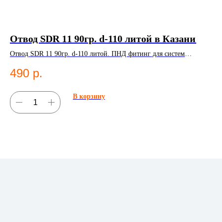
Отвод SDR 11 90гр. d-110 литой в Казани
ПЭ
мм
Отвод SDR 11 90гр. d-110 литой. ПНД фитинг для систем
водоснабжения.
ПЭ 
490
р.
По
2
В корзину