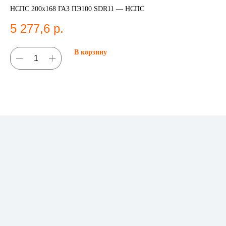
11
НСПС 200х168 ГАЗ ПЭ100 SDR11 — НСПС
Эле
5 277,6
р.
Эл
2
В корзину