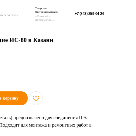
Татарстан,
Пестречинский район
+7 (843) 259-04-26
оиск по сайту
п. Ильинский, ул.
Центральная, зд. 77
ние ИС-80 в Казани
в корзину
деталь) предназначено для соединения ПЭ-
 Подходит для монтажа и ремонтных работ в