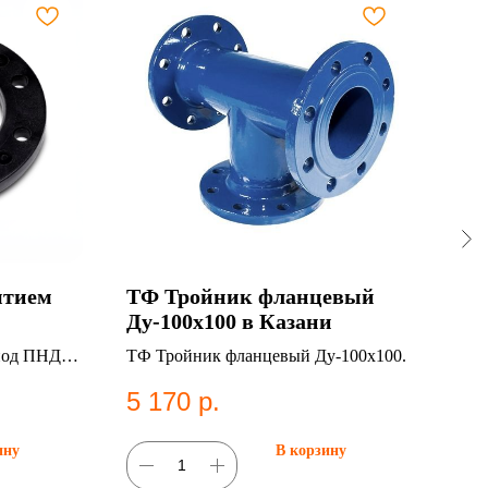
ытием
ТФ Тройник фланцевый
Эл
Ду-100х100 в Казани
75м
под ПНД
ТФ Тройник фланцевый Ду-100х100.
Элек
11. 
5 170
р.
68
фит
ину
В корзину