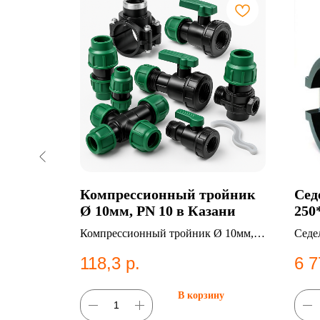
мм ПЭ100
Компрессионный тройник
Сед
Ø 10мм, PN 10 в Казани
250
Каз
00 SDR11.
Компрессионный тройник Ø 10мм,
Седе
PN 10. Категория: Компрессионные
ПЭ10
118,3
р.
6 7
фитинги;Тройники.
сист
ну
В корзину