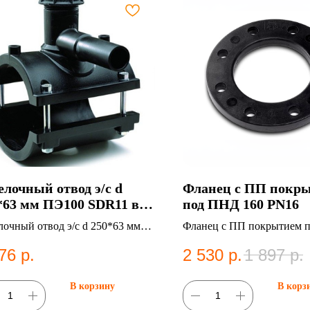
елочный отвод э/с d
Фланец c ПП покр
*63 мм ПЭ100 SDR11 в
под ПНД 160 PN16
ани
лочный отвод э/с d 250*63 мм
Фланец c ПП покрытием 
0 SDR11. ПНД фитинг для
160 PN16
76
р.
2 530
р.
1 897
р.
ем водоснабжения.
В корзину
В корз