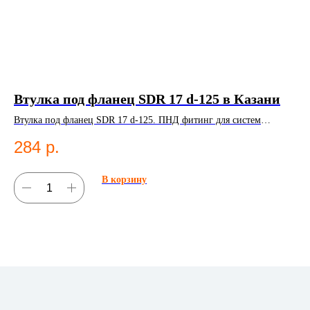
Втулка под фланец SDR 17 d-125 в Казани
Ш
К
Втулка под фланец SDR 17 d-125. ПНД фитинг для систем
водоснабжения.
Ша
284
р.
во
1
В корзину