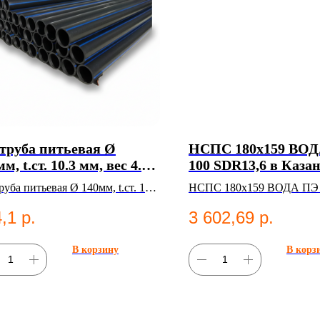
труба питьевая Ø
НСПС 180х159 ВО
м, t.ст. 10.3 мм, вес 4.22
100 SDR13,6 в Каза
 SDR 21, ГОСТ 18599-
уба питьевая Ø 140мм, t.ст. 10.3
НСПС 180х159 ВОДА ПЭ 
1 в Казани
ес 4.22 кг, SDR 21, ГОСТ 18599-
SDR13,6 — НС ВОДА
,1
р.
3 602,69
р.
. Полиэтиленовые
ы;Водоснабжение.
В корзину
В корз