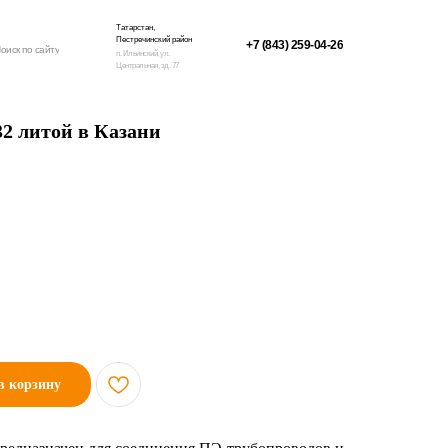
Татарстан,
Пестречинский район
+7 (843) 259-04-26
оиск по сайту
п. Ильинский, ул.
Центральная, зд. 77
32 литой в Казани
в корзину