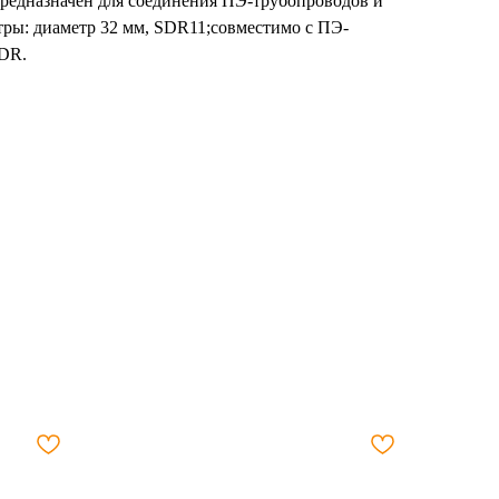
 предназначен для соединения ПЭ-трубопроводов и
тры: диаметр 32 мм, SDR11;совместимо с ПЭ-
SDR.