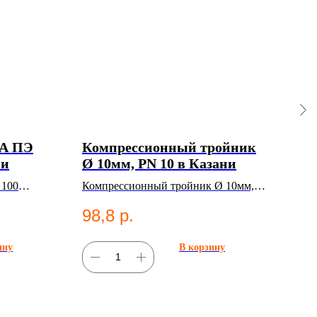
ДА ПЭ
Компрессионный тройник
ПЭ 
ни
Ø 10мм, PN 10 в Казани
250
кг,
100
Компрессионный тройник Ø 10мм,
ПЭ т
200
PN 10. Категория: Компрессионные
мм, 
98,8
р.
1 
фитинги;Тройники.
2001
труб
ину
В корзину