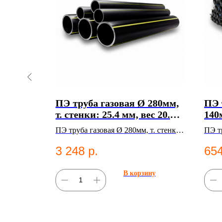
фта Ø
ПЭ труба газовая Ø 280мм,
ПЭ 
и
т. стенки: 25.4 мм, вес 20.3
140м
кг, SDR 11 в Казани
кг,
10мм, PN
ПЭ труба газовая Ø 280мм, т. стенки:
ПЭ тр
200
онные
25.4 мм, вес 20.3 кг, SDR 11.
мм, в
3 248
р.
654
Полиэтиленовые
2001
трубы;Газоснабжение.
труб
ну
В корзину