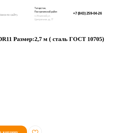
Татарстан,
Пестречинский район
+7 (843) 259-04-26
оиск по сайту
п. Ильинский, ул.
Центральная, зд. 77
DR11 Размер:2,7 м ( сталь ГОСТ 10705)
в корзину