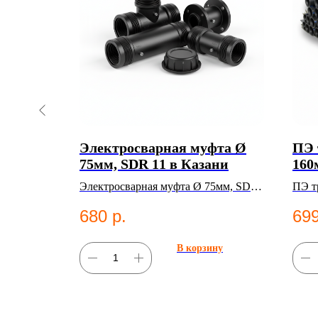
Ø 40мм,
Электросварная муфта Ø
ПЭ 
2 кг, SDR
75мм, SDR 11 в Казани
160м
 в
кг,
.ст. 2.4
Электросварная муфта Ø 75мм, SDR
ПЭ тр
200
 ГОСТ
11. Категория: Электросварные
мм, в
680
р.
699
ые
фитинги;Муфты.
2001
труб
ну
В корзину