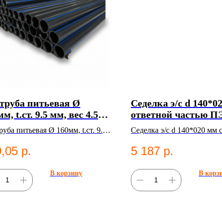
труба питьевая Ø
Седелка э/с d 140*0
м, t.ст. 9.5 мм, вес 4.51
ответной частью П
 SDR 26, ГОСТ 18599-
SDR11 в Казани
уба питьевая Ø 160мм, t.ст. 9.5
Седелка э/с d 140*020 мм 
1 в Казани
ес 4.51 кг, SDR 26, ГОСТ 18599-
частью ПЭ100 SDR11. ПН
,05
р.
5 187
р.
. Полиэтиленовые
для систем водоснабжения
ы;Водоснабжение.
В корзину
В корз