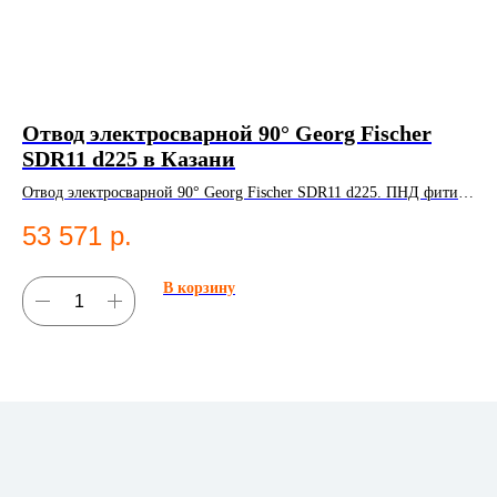
Отвод электросварной 90° Georg Fischer
Эл
SDR11 d225 в Казани
в
Отвод электросварной 90° Georg Fischer SDR11 d225. ПНД фитинг
Эле
для систем водоснабжения.
Эл
53 571
р.
1
В корзину