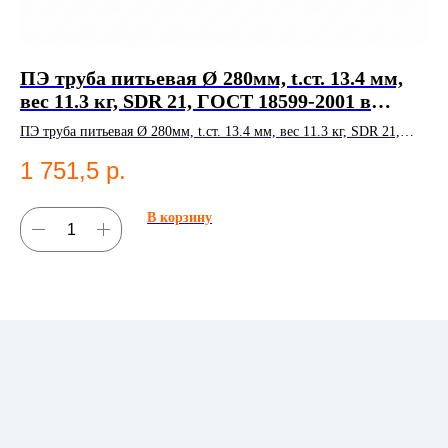
ПЭ труба питьевая Ø 280мм, t.ст. 13.4 мм,
Н
вес 11.3 кг, SDR 21, ГОСТ 18599-2001 в
НС
Казани
ПЭ труба питьевая Ø 280мм, t.ст. 13.4 мм, вес 11.3 кг, SDR 21,
8
ГОСТ 18599-2001. Полиэтиленовые трубы;Водоснабжение.
1 751,5
р.
В корзину