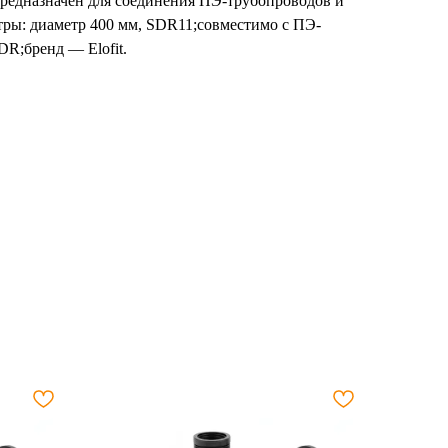
 предназначен для соединения ПЭ-трубопроводов и
тры: диаметр 400 мм, SDR11;совместимо с ПЭ-
R;бренд — Elofit.