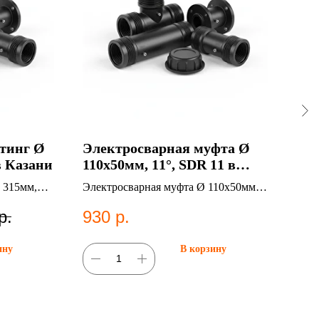
тинг Ø
Электросварная муфта Ø
Ко
в Казани
110х50мм, 11°, SDR 11 в
10м
Казани
 315мм,
Электросварная муфта Ø 110х50мм,
Ком
11°, SDR 11. Категория:
10. 
р.
930
р.
31
Электросварные фитинги;Муфты.
фит
ину
В корзину