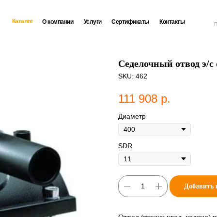
Каталог
О компании
Услуги
Сертификаты
Контакты
П
Седелочный отвод э/с
SKU:
462
111 908
р.
Диаметр
SDR
Добавить 