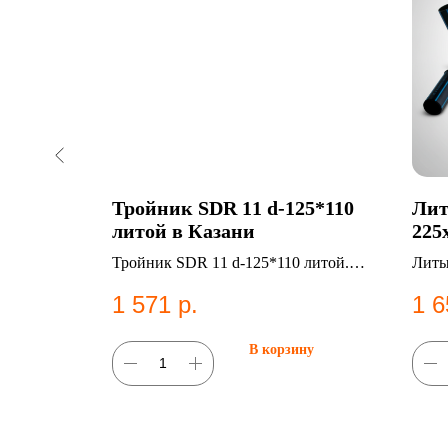
рной
Тройник SDR 11 d-125*110
Лит
зани
литой в Казани
225
Каз
25*160
Тройник SDR 11 d-125*110 литой.
Литы
истем
ПНД фитинг для систем
SDR 
1 571
р.
1 6
водоснабжения.
ну
В корзину