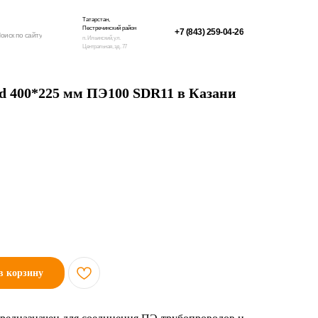
Татарстан,
Пестречинский район
+7 (843) 259-04-26
оиск по сайту
п. Ильинский, ул.
Центральная, зд. 77
 d 400*225 мм ПЭ100 SDR11 в Казани
в корзину