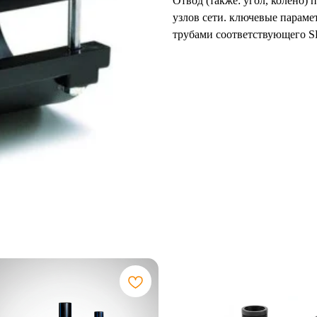
Отвод (также: угол, колено)
узлов сети. ключевые параме
трубами соответствующего SD