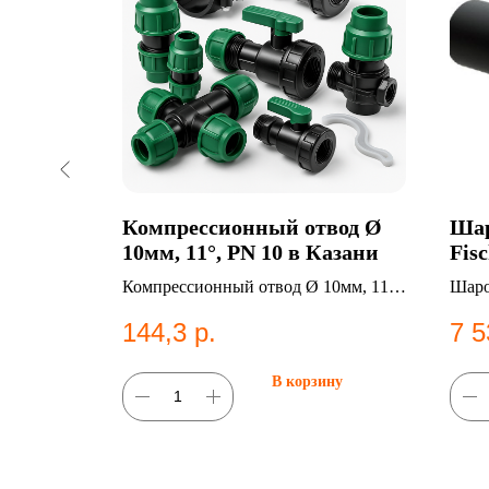
Компрессионный отвод Ø
Шар
25мм,
10мм, 11°, PN 10 в Казани
Fis
азани
яя резьба
Компрессионный отвод Ø 10мм, 11°,
Шаро
Категория:
PN 10. Категория: Компрессионные
d32.
144,3
р.
7 5
жная
фитинги;Отводы.
водо
ну
В корзину