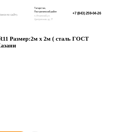
Татарстан,
Пестречинский район
+7 (843) 259-04-26
оиск по сайту
п. Ильинский, ул.
Центральная, зд. 77
11 Размер:2м х 2м ( сталь ГОСТ
Казани