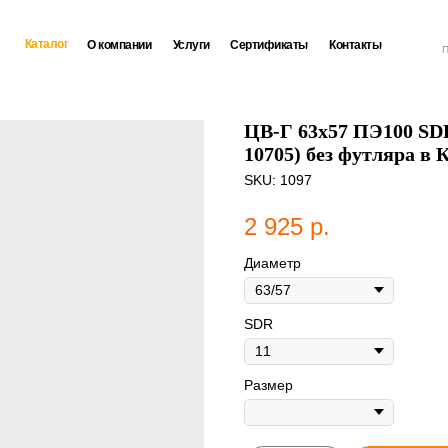
Каталог
О компании
Услуги
Сертификаты
Контакты
П
ЦВ-Г 63х57 ПЭ100 SDR
10705) без футляра в 
SKU:
1097
2 925
р.
Диаметр
SDR
Размер