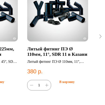
225мм,
Литый фитинг ПЭ Ø
ПЭ 
и
110мм, 11°, SDR 11 в Казани
t.с
26,
 45°, SDR
Литый фитинг ПЭ Ø 110мм, 11°,
ПЭ т
Ка
SDR 11. Категория: Литые фитинги.
мм, 
380
р.
22
2001
труб
ину
В корзину