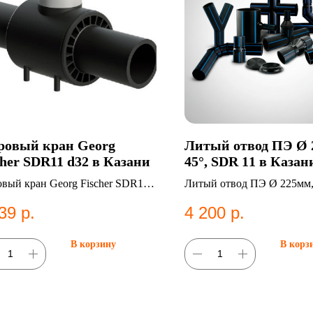
овый кран Georg
Литый отвод ПЭ Ø 
cher SDR11 d32 в Казани
45°, SDR 11 в Казан
вый кран Georg Fischer SDR11
Литый отвод ПЭ Ø 225мм,
 ПНД фитинг для систем
11. Категория: Литые
39
р.
4 200
р.
снабжения.
фитинги;Отводы.
В корзину
В корз