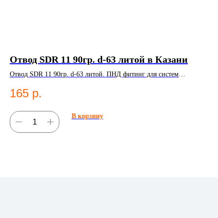
Отвод SDR 11 90гр. d-63 литой в Казани
Ко
К
Отвод SDR 11 90гр. d-63 литой. ПНД фитинг для систем
водоснабжения.
Ком
165
р.
Ко
4
В корзину