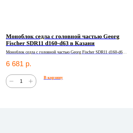
Моноблок седла с головной частью Georg
Эл
Fischer SDR11 d160-d63 в Казани
в
Моноблок седла с головной частью Georg Fischer SDR11 d160-d63.
Эле
ПНД фитинг для систем водоснабжения.
Эл
6 681
р.
6
В корзину