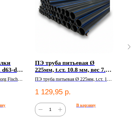
елки
ПЭ труба питьевая Ø
Сед
 d63-d40
225мм, t.ст. 10.8 мм, вес 7.29
225
кг, SDR 21, ГОСТ 18599-
Ка
org Fischer
ПЭ труба питьевая Ø 225мм, t.ст. 10.8
Седе
2001 в Казани
нг для
мм, вес 7.29 кг, SDR 21, ГОСТ 18599-
ПЭ1
1 129,95
р.
54
2001. Полиэтиленовые
сист
трубы;Водоснабжение.
ину
В корзину