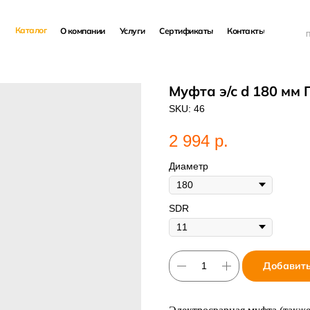
Каталог
О компании
Услуги
Сертификаты
Контакты
П
Муфта э/с d 180 мм
SKU:
46
2 994
р.
Диаметр
SDR
Добавить