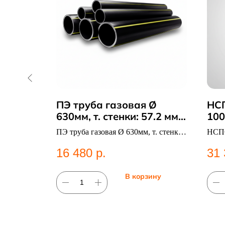
0*63
ПЭ труба газовая Ø
НС
630мм, т. стенки: 57.2 мм,
100
вес 103 кг, SDR 11 в
той. ПНД
ПЭ труба газовая Ø 630мм, т. стенки:
НСПС
Казани
абжения.
57.2 мм, вес 103 кг, SDR 11.
SDR
16 480
р.
31 
Полиэтиленовые
трубы;Газоснабжение.
ину
В корзину