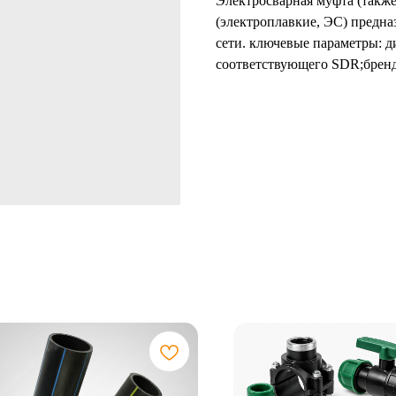
Электросварная муфта (также
(электроплавкие, ЭС) предна
сети. ключевые параметры: 
соответствующего SDR;бренд 