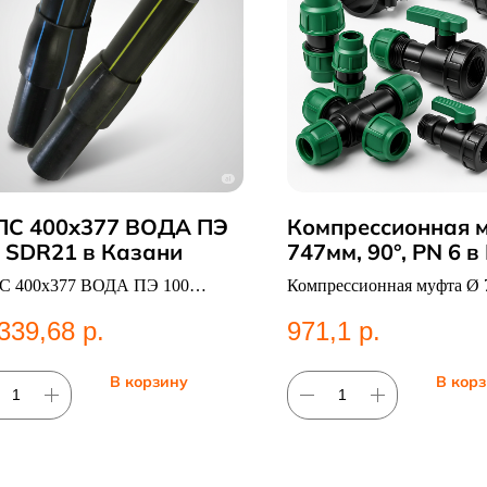
ПС 400х377 ВОДА ПЭ
Компрессионная 
 SDR21 в Казани
747мм, 90°, PN 6 
 400х377 ВОДА ПЭ 100
Компрессионная муфта Ø 7
21 — НС ВОДА
PN 6. Категория: Компре
339,68
р.
971,1
р.
фитинги;Муфты.
В корзину
В кор