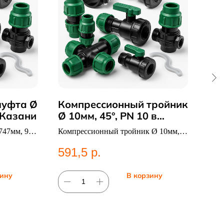
муфта Ø
Компрессионный тройник
Ги
в Казани
Ø 10мм, 45°, PN 10 в
Гидр
Казани
47мм, 90°,
Компрессионный тройник Ø 10мм,
9 
ссионные
45°, PN 10. Категория:
591,5
р.
Компрессионные фитинги;Тройники.
зину
В корзину