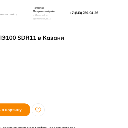
Татарстан,
Пестречинский район
+7 (843) 259-04-26
оиск по сайту
п. Ильинский, ул.
Центральная, зд. 77
 ПЭ100 SDR11 в Казани
 в корзину