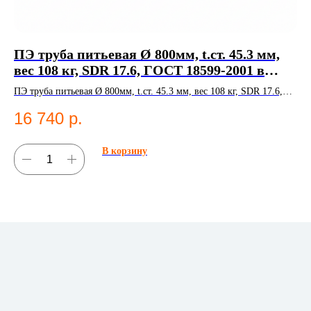
ПЭ труба питьевая Ø 800мм, t.ст. 45.3 мм,
Н
вес 108 кг, SDR 17.6, ГОСТ 18599-2001 в
К
Казани
ПЭ труба питьевая Ø 800мм, t.ст. 45.3 мм, вес 108 кг, SDR 17.6,
НС
ГОСТ 18599-2001. Полиэтиленовые трубы;Водоснабжение.
16 740
р.
3
В корзину