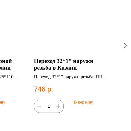
арной
Переход 32*1" наружн
НС
зани
резьба в Казани
SDR
25*110
Переход 32*1" наружн резьба. ПНД
НСП
истем
фитинг для систем водоснабжения.
НС
746
р.
63
ину
В корзину