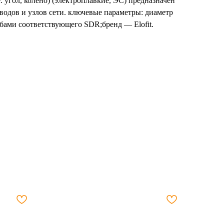
: угол, колено) (электроплавкие, ЭС) предназначен
одов и узлов сети. ключевые параметры: диаметр
бами соответствующего SDR;бренд — Elofit.