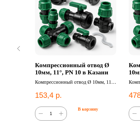
Ø 90мм,
Компрессионный отвод Ø
Ком
 кг, SDR
10мм, 11°, PN 10 в Казани
10м
01 в
.ст. 8.2
Компрессионный отвод Ø 10мм, 11°,
Комп
 ГОСТ
PN 10. Категория: Компрессионные
10. 
153,4
р.
478
ые
фитинги;Отводы.
фити
ну
В корзину