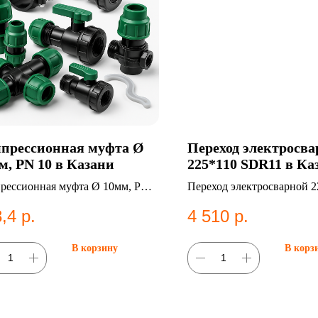
прессионная муфта Ø
Переход электросв
м, PN 10 в Казани
225*110 SDR11 в Ка
рессионная муфта Ø 10мм, PN
Переход электросварной 2
Категория: Компрессионные
SDR11. ПНД фитинг для с
,4
р.
4 510
р.
нги;Муфты.
водоснабжения.
В корзину
В корз