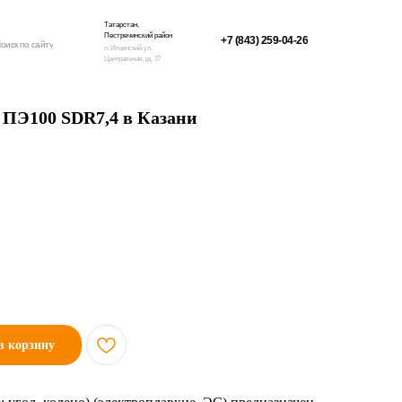
Татарстан,
Пестречинский район
+7 (843) 259-04-26
оиск по сайту
п. Ильинский, ул.
Центральная, зд. 77
м ПЭ100 SDR7,4 в Казани
в корзину