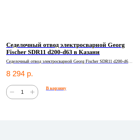
Седелочный отвод электросварной Georg
От
Fischer SDR11 d200-d63 в Казани
От
во
Седелочный отвод электросварной Georg Fischer SDR11 d200-d63.
2
ПНД фитинг для систем водоснабжения.
8 294
р.
В корзину