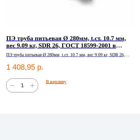
ПЭ труба питьевая Ø 280мм, t.ст. 10.7 мм,
ПЭ
вес 9.09 кг, SDR 26, ГОСТ 18599-2001 в
ве
Казани
К
ПЭ труба питьевая Ø 280мм, t.ст. 10.7 мм, вес 9.09 кг, SDR 26,
ПЭ 
ГОСТ 18599-2001. Полиэтиленовые трубы;Водоснабжение.
ГО
1 408,95
р.
8
В корзину