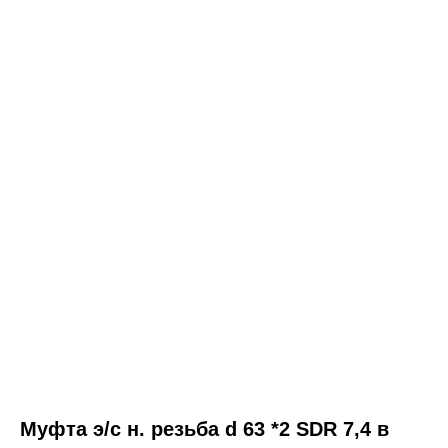
Муфта э/с н. резьба d 63 *2 SDR 7,4 в