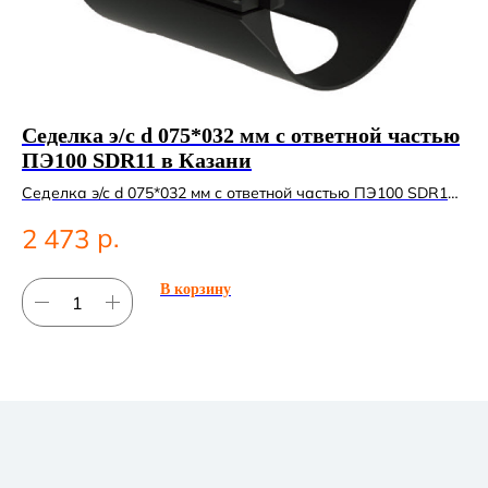
Седелка э/с d 075*032 мм с ответной частью
К
ПЭ100 SDR11 в Казани
К
Седелка э/с d 075*032 мм с ответной частью ПЭ100 SDR11.
Ко
ПНД фитинг для систем водоснабжения.
Ко
р.
2 473
5
В корзину