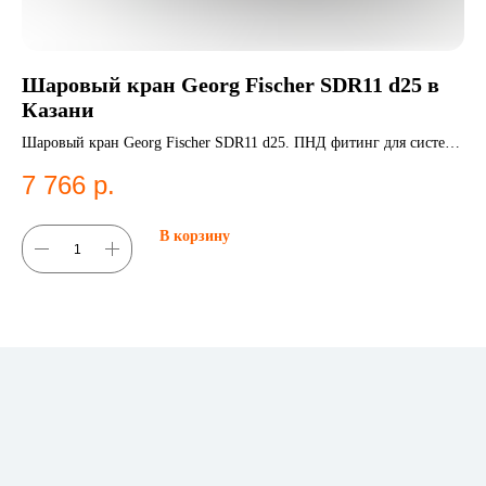
Шаровый кран Georg Fischer SDR11 d25 в
Л
Казани
К
Шаровый кран Georg Fischer SDR11 d25. ПНД фитинг для систем
Ли
водоснабжения.
фи
7 766
р.
5
В корзину