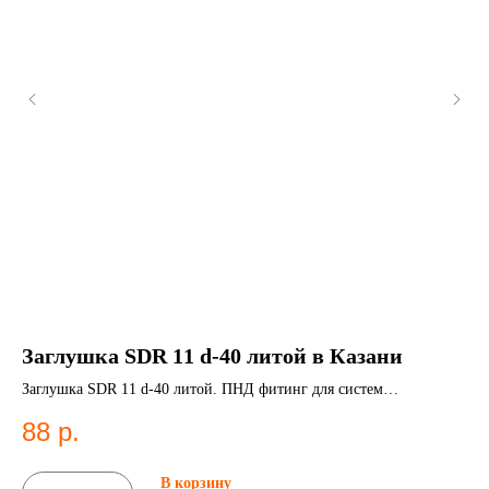
Заглушка SDR 11 d-40 литой в Казани
Э
К
Заглушка SDR 11 d-40 литой. ПНД фитинг для систем
водоснабжения.
Эле
88
р.
Эл
1
В корзину