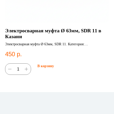
Электросварная муфта Ø 63мм, SDR 11 в
От
Казани
К
Электросварная муфта Ø 63мм, SDR 11. Категория:
От
Электросварные фитинги;Муфты.
во
450
р.
5
В корзину