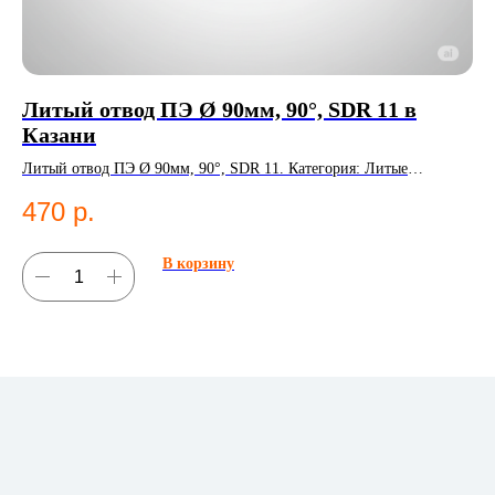
Литый отвод ПЭ Ø 90мм, 90°, SDR 11 в
К
Казани
Ко
Литый отвод ПЭ Ø 90мм, 90°, SDR 11. Категория: Литые
6
фитинги;Отводы.
470
р.
В корзину