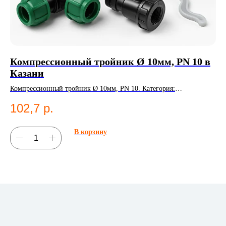
Компрессионный тройник Ø 10мм, PN 10 в
З
Казани
Ди
за
Компрессионный тройник Ø 10мм, PN 10. Категория:
по
Компрессионные фитинги;Тройники.
102,7
р.
ра
В корзину