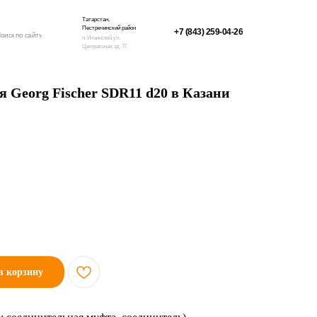
Татарстан,
Пестречинский район
+7 (843) 259-04-26
оиск по сайту
п. Ильинский, ул.
Центральная, зд. 77
 Georg Fischer SDR11 d20 в Казани
в корзину