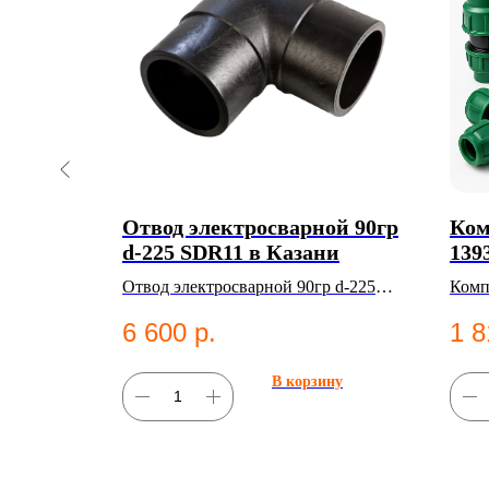
ни
Отвод электросварной 90гр
Ком
d-225 SDR11 в Казани
139
Отвод электросварной 90гр d-225
Комп
SDR11. ПНД фитинг для систем
Кате
6 600
р.
1 8
водоснабжения.
фити
ну
В корзину