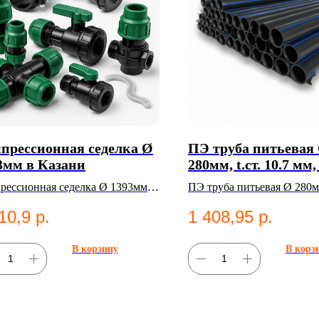
прессионная седелка Ø
ПЭ труба питьевая
3мм в Казани
280мм, t.ст. 10.7 мм,
кг, SDR 26, ГОСТ 18
рессионная седелка Ø 1393мм.
ПЭ труба питьевая Ø 280мм,
2001 в Казани
гория: Компрессионные
мм, вес 9.09 кг, SDR 26, 
10,9
р.
1 408,95
р.
нги;Седельные отводы.
2001. Полиэтиленовые
трубы;Водоснабжение.
В корзину
В корз