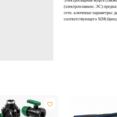
Электросварная муфта (также
(электроплавкие, ЭС) предна
сети. ключевые параметры: 
соответствующего SDR;бренд 