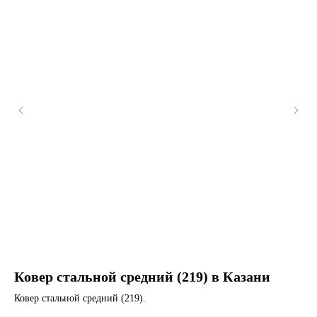
Ковер стальной средний (219) в Казани
М
d1
Ковер стальной средний (219).
Му