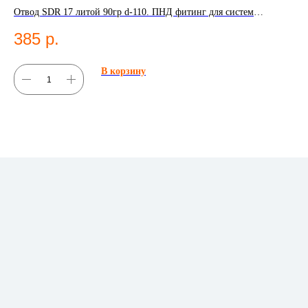
К
Отвод SDR 17 литой 90гр d-110. ПНД фитинг для систем
водоснабжения.
Эл
385
р.
во
1
В корзину