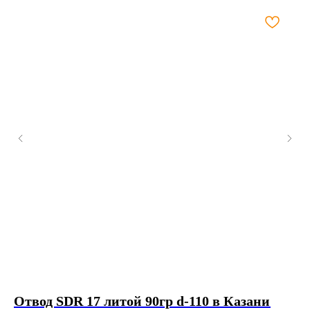
Отвод SDR 17 литой 90гр d-110 в Казани
Э