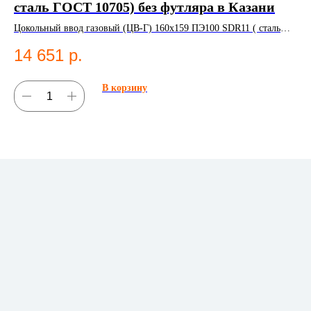
сталь ГОСТ 10705) без футляра в Казани
ве
К
Цокольный ввод газовый (ЦВ-Г) 160х159 ПЭ100 SDR11 ( сталь
ПЭ 
ГОСТ 10705) без футляра. ПНД фитинг для систем
ГО
14 651
р.
5
водоснабжения.
В корзину