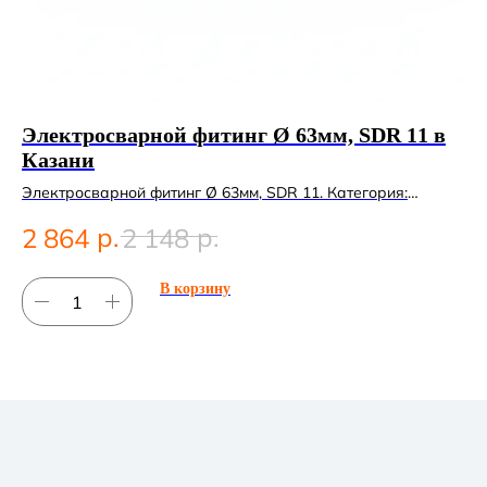
Электросварной фитинг Ø 63мм, SDR 11 в
Эл
Казани
в
Электросварной фитинг Ø 63мм, SDR 11. Категория:
Эл
Электросварные фитинги.
Эл
р.
р.
2 864
2 148
2
В корзину