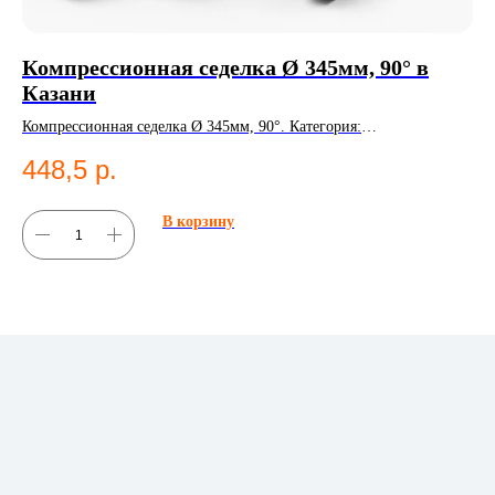
Компрессионная седелка Ø 345мм, 90° в
К
Казани
Ко
фи
Компрессионная седелка Ø 345мм, 90°. Категория:
1
Компрессионные фитинги;Седельные отводы.
448,5
р.
В корзину