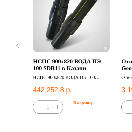
 в
НСПС 900х820 ВОДА ПЭ
Отв
100 SDR11 в Казани
Geo
Каз
НСПС 900х820 ВОДА ПЭ 100
Отво
SDR11 — НС ВОДА
Fisc
442 252,8
р.
3 1
сист
ну
В корзину