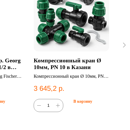
р. Georg
Компрессионный кран Ø
Ко
1/2 в
10мм, PN 10 в Казани
Ø 1
Ка
g Fischer
Компрессионный кран Ø 10мм, PN
Ком
инг для
10. Категория: Компрессионные
90°,
3 645,2
р.
1 
фитинги;Краны.
Ком
ину
В корзину