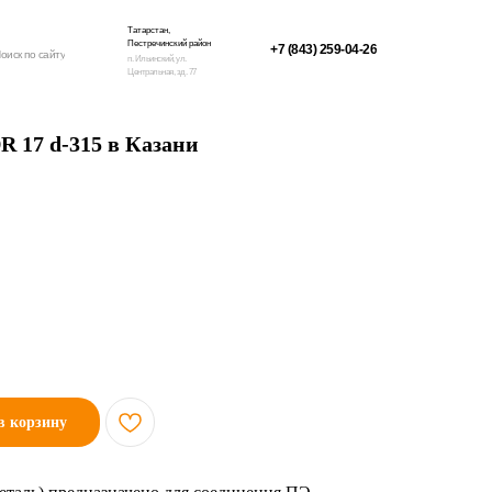
Татарстан,
Пестречинский район
+7 (843) 259-04-26
оиск по сайту
п. Ильинский, ул.
Центральная, зд. 77
R 17 d-315 в Казани
в корзину