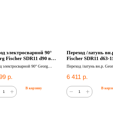
од электросварной 90°
Переход /латунь вн.
rg Fischer SDR11 d90 в
Fischer SDR11 d63-1
ани
Казани
д электросварной 90° Georg
Переход /латунь вн.р. Geor
her SDR11 d90. ПНД фитинг для
SDR11 d63-11/2. ПНД фит
99
р.
6 411
р.
ем водоснабжения.
систем водоснабжения.
В корзину
В корз