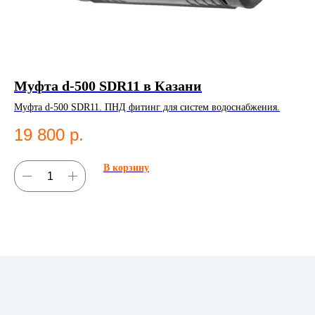
Муфта d-500 SDR11 в Казани
К
К
Муфта d-500 SDR11. ПНД фитинг для систем водоснабжения.
Ком
19 800
р.
Ко
4
В корзину